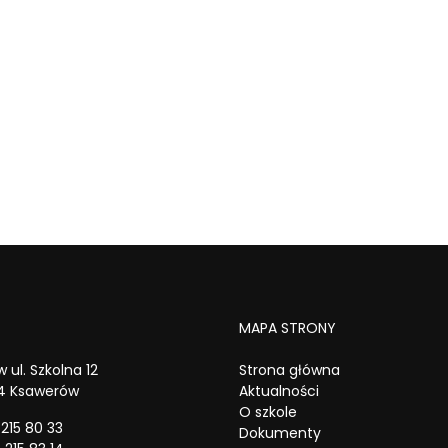
MAPA STRONY
 ul. Szkolna 12
Strona główna
4 Ksawerów
Aktualności
O szkole
 215 80 33
Dokumenty