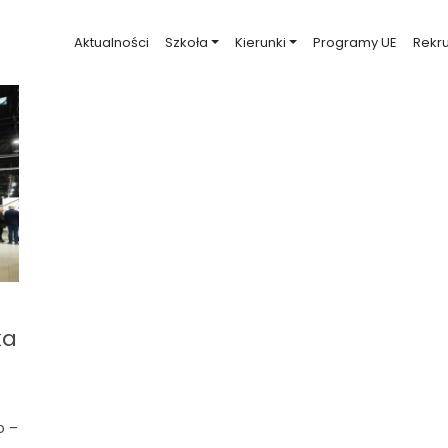
Aktualności
Szkoła
Kierunki
Programy UE
Rekru
ka
o –