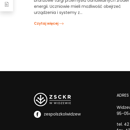
branżowe targi przemysłu odnawialnych źródeł
energii. Uczniowie mieli możliwość obejrzeć
urządzenia i systemy z…
Czytaj więcej
ADRES
Widzew
95-05
zespolszkolwidzew
tel. 42