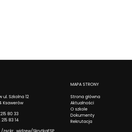
MAPA STRONY
 ul. Szkolna 12
Strona główna
4 Ksawerów
Aktualności
O szkole
 215 80 33
Dokumenty
 215 83 14
Rekrutacja
 /zsckr_widzew/SkrytkaESP