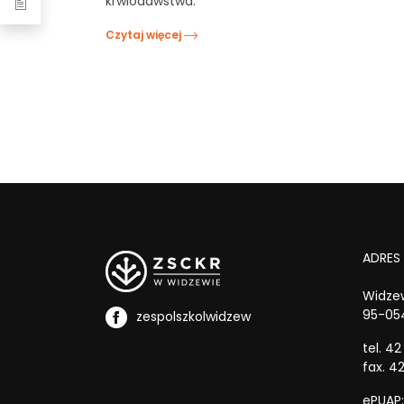
krwiodawstwa.
Czytaj więcej
ADRES
Widzew
95-05
zespolszkolwidzew
tel. 42
fax. 42
ePUAP: