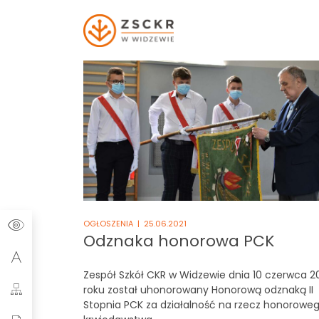
Szukaj:
OGŁOSZENIA
| 25.06.2021
Odznaka honorowa PCK
Zespół Szkół CKR w Widzewie dnia 10 czerwca 2
roku został uhonorowany Honorową odznaką II
Stopnia PCK za działalność na rzecz honorowe