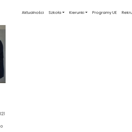
Aktualności
Szkoła
Kierunki
Programy UE
Rekru
021
go